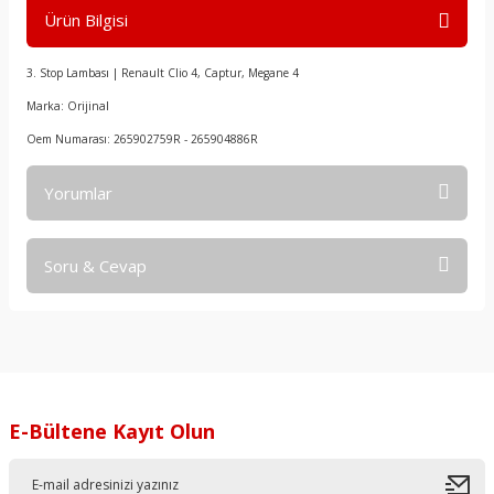
Ürün Bilgisi
3. Stop Lambası | Renault Clio 4, Captur, Megane 4
Marka: Orijinal
Oem Numarası: 265902759R - 265904886R
Yorumlar
Soru & Cevap
Bu ürüne ilk yorumu siz yapın!
Yorum Yaz
Ürün hakkında henüz soru sorulmamış.
Soru Sor
E-Bültene Kayıt Olun