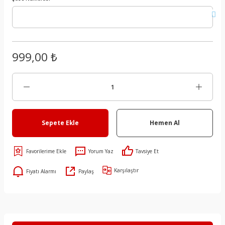
999,00 ₺
Sepete Ekle
Hemen Al
Yorum Yaz
Tavsiye Et
Karşılaştır
Fiyatı Alarmı
Paylaş