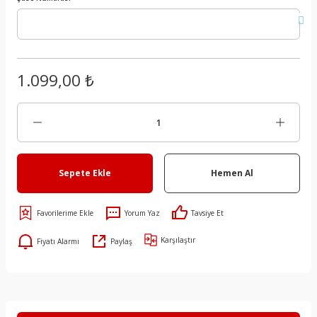
1.099,00 ₺
Sepete Ekle
Hemen Al
Yorum Yaz
Tavsiye Et
Karşılaştır
Fiyatı Alarmı
Paylaş