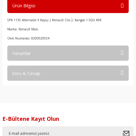
Ürün Bilgisi
5PK 1135 Alternatör V Kayışı | Renault Clio 2, Kangoo 1.5Dci K9K
Marka: Renault Mais
Oem Numarası: 8200020924
Yorumlar
Soru & Cevap
Bu ürüne ilk yorumu siz yapın!
Yorum Yaz
Ürün hakkında henüz soru sorulmamış.
Soru Sor
E-Bültene Kayıt Olun