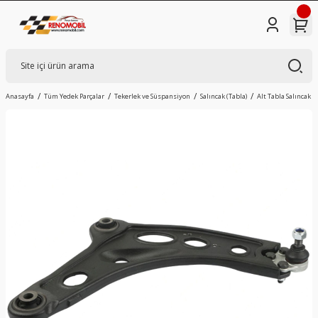
Anasayfa
Tüm Yedek Parçalar
Tekerlek ve Süspansiyon
Salıncak (Tabla)
Alt Tabla Salıncak S