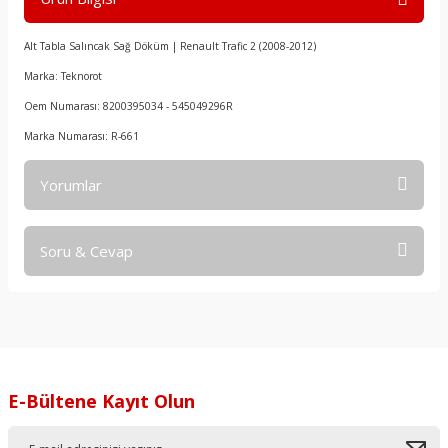
Alt Tabla Salıncak Sağ Döküm | Renault Trafic 2 (2008-2012)
Marka: Teknorot
Oem Numarası: 8200395034 - 545049296R
Marka Numarası: R-661
Yorumlar
Soru & Cevap
Bu ürüne ilk yorumu siz yapın!
Yorum Yaz
Ürün hakkında henüz soru sorulmamış.
Soru Sor
E-Bültene Kayıt Olun