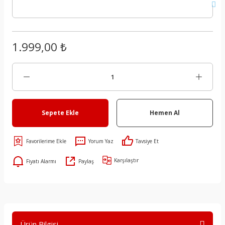
1.999,00 ₺
Sepete Ekle
Hemen Al
Yorum Yaz
Tavsiye Et
Karşılaştır
Fiyatı Alarmı
Paylaş
Ürün Bilgisi