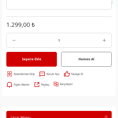
1.299,00 ₺
Sepete Ekle
Hemen Al
Yorum Yaz
Tavsiye Et
Karşılaştır
Fiyatı Alarmı
Paylaş
Ürün Bilgisi