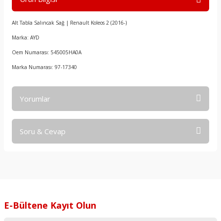
Alt Tabla Salıncak Sağ | Renault Koleos 2 (2016-)
Marka: AYD
Oem Numarası: 545005HA0A
Marka Numarası: 97-17340
Yorumlar
Soru & Cevap
Bu ürüne ilk yorumu siz yapın!
Yorum Yaz
Ürün hakkında henüz soru sorulmamış.
Soru Sor
E-Bültene Kayıt Olun