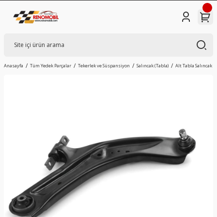
Anasayfa
Tüm Yedek Parçalar
Tekerlek ve Süspansiyon
Salıncak (Tabla)
Alt Tabla Salıncak S