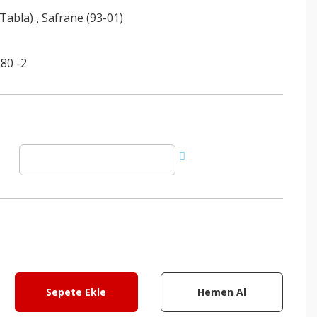
(Tabla)
,
Safrane (93-01)
80 -2
Sepete Ekle
Hemen Al