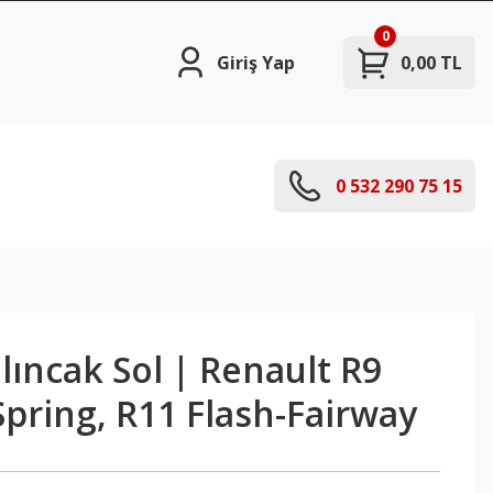
0
Giriş Yap
0,00 TL
0 532 290 75 15
alıncak Sol | Renault R9
pring, R11 Flash-Fairway