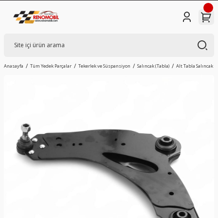
Anasayfa
Tüm Yedek Parçalar
Tekerlek ve Süspansiyon
Salıncak (Tabla)
Alt Tabla Salıncak So