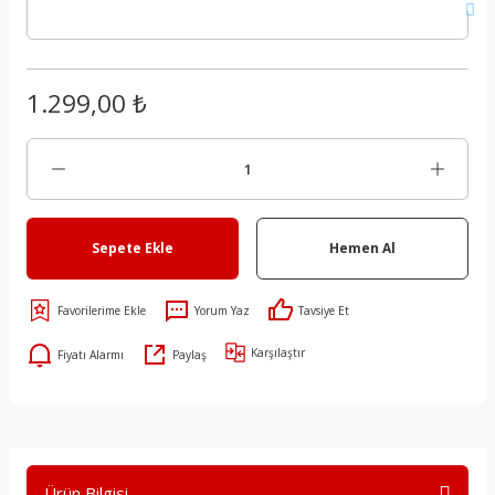
1.299,00 ₺
Sepete Ekle
Hemen Al
Yorum Yaz
Tavsiye Et
Karşılaştır
Fiyatı Alarmı
Paylaş
Ürün Bilgisi