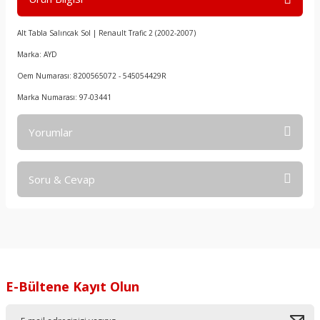
Alt Tabla Salıncak Sol | Renault Trafic 2 (2002-2007)
Marka: AYD
Oem Numarası: 8200565072 - 545054429R
Marka Numarası: 97-03441
Yorumlar
Soru & Cevap
Bu ürüne ilk yorumu siz yapın!
Yorum Yaz
Ürün hakkında henüz soru sorulmamış.
Soru Sor
E-Bültene Kayıt Olun