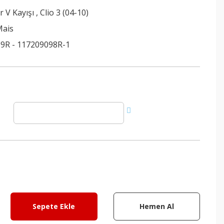
r V Kayışı
,
Clio 3 (04-10)
Mais
9R - 117209098R-1
Sepete Ekle
Hemen Al