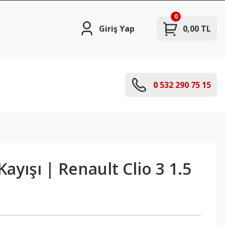
0
Giriş Yap
0,00 TL
0 532 290 75 15
ayışı | Renault Clio 3 1.5