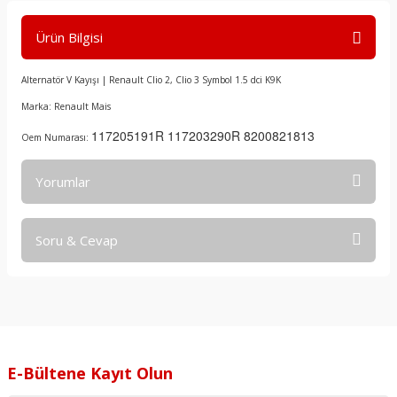
Ürün Bilgisi
Alternatör V Kayışı | Renault Clio 2, Clio 3 Symbol 1.5 dci K9K
Marka: Renault Mais
117205191R 117203290R 8200821813
Oem Numarası:
Yorumlar
Soru & Cevap
Bu ürüne ilk yorumu siz yapın!
Yorum Yaz
Ürün hakkında henüz soru sorulmamış.
Soru Sor
E-Bültene Kayıt Olun