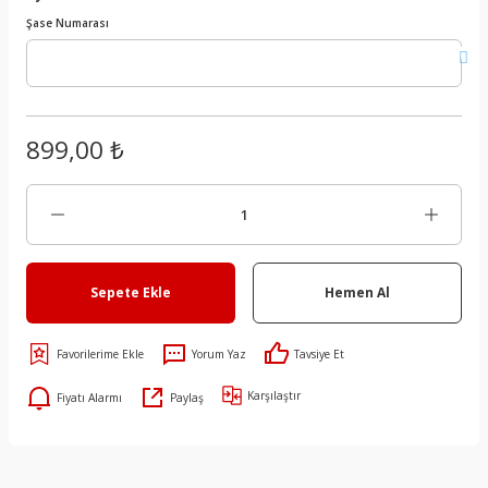
Şase Numarası
899,00 ₺
Sepete Ekle
Hemen Al
Yorum Yaz
Tavsiye Et
Karşılaştır
Fiyatı Alarmı
Paylaş