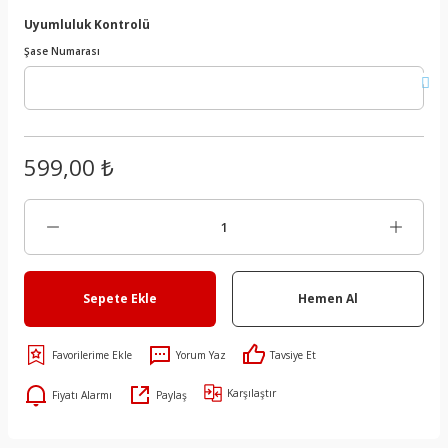
Uyumluluk Kontrolü
Şase Numarası
599,00 ₺
Sepete Ekle
Hemen Al
Yorum Yaz
Tavsiye Et
Karşılaştır
Fiyatı Alarmı
Paylaş