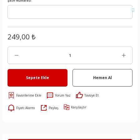
Şase Numarası
249,00 ₺
Sepete Ekle
Hemen Al
Yorum Yaz
Tavsiye Et
Karşılaştır
Fiyatı Alarmı
Paylaş