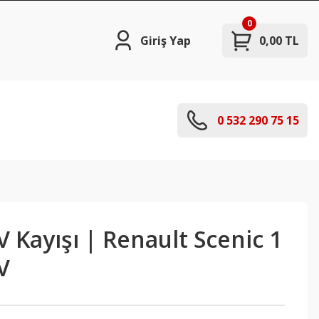
0
Giriş Yap
0,00 TL
0 532 290 75 15
V Kayışı | Renault Scenic 1
V