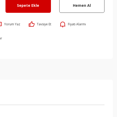
Sepete Ekle
Hemen Al
Yorum Yaz
Tavsiye Et
Fiyatı Alarmı
ır