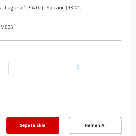
k
,
Laguna 1 (94-02)
,
Safrane (93-01)
AM025
Sepete Ekle
Hemen Al