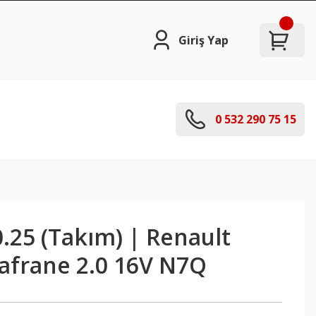
Giriş Yap
0 532 290 75 15
.25 (Takım) | Renault
Safrane 2.0 16V N7Q