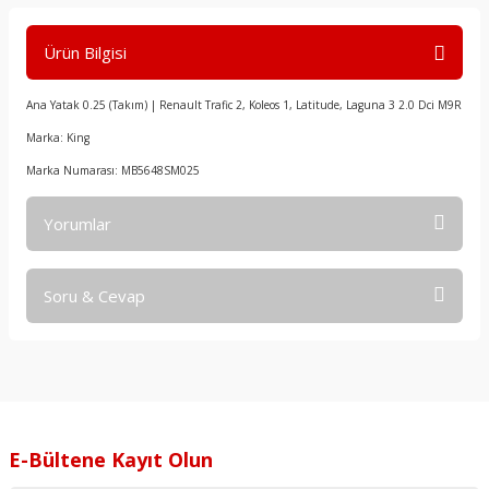
Ürün Bilgisi
Ana Yatak 0.25 (Takım) | Renault Trafic 2, Koleos 1, Latitude, Laguna 3 2.0 Dci M9R
Marka: King
Marka Numarası: MB5648SM025
Yorumlar
Soru & Cevap
Bu ürüne ilk yorumu siz yapın!
Yorum Yaz
Ürün hakkında henüz soru sorulmamış.
Soru Sor
E-Bültene Kayıt Olun