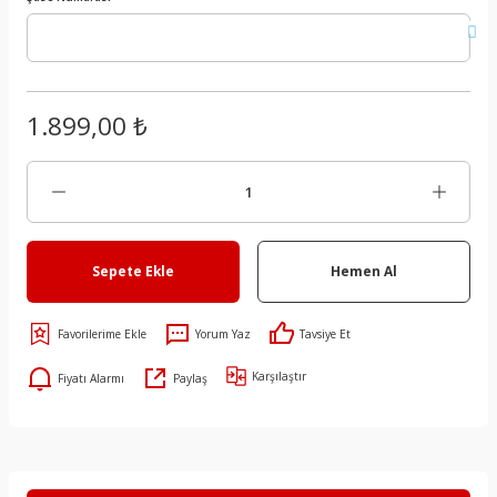
1.899,00 ₺
Sepete Ekle
Hemen Al
Yorum Yaz
Tavsiye Et
Karşılaştır
Fiyatı Alarmı
Paylaş