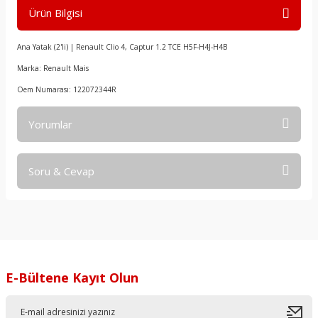
Ürün Bilgisi
Ana Yatak (2'li) | Renault Clio 4, Captur 1.2 TCE H5F-H4J-H4B
Marka: Renault Mais
Oem Numarası: 122072344R
Yorumlar
Soru & Cevap
Bu ürüne ilk yorumu siz yapın!
Yorum Yaz
Ürün hakkında henüz soru sorulmamış.
Soru Sor
E-Bültene Kayıt Olun