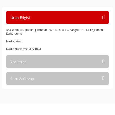
Ürün Bilgisi
Ana Yatak STD (Takım) | Renault R9, R19, Clio 1-2, Kangoo 1.4 - 1.6 Enjektörlü-
Karbüratörlü
Marka: King
Marka Numarası: MB588AM
Yorumlar
Soru & Cevap
Bu ürüne ilk yorumu siz yapın!
Yorum Yaz
Ürün hakkında henüz soru sorulmamış.
Soru Sor