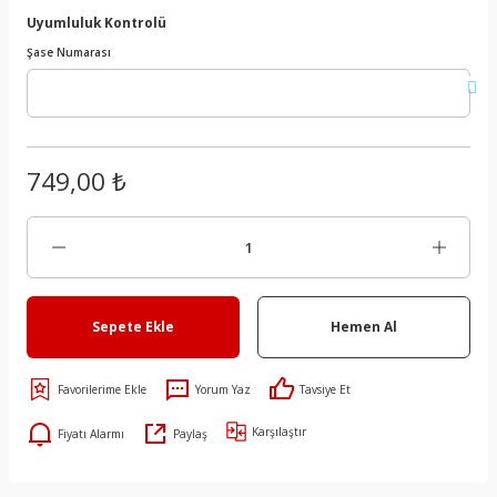
Uyumluluk Kontrolü
Şase Numarası
749,00 ₺
Sepete Ekle
Hemen Al
Yorum Yaz
Tavsiye Et
Karşılaştır
Fiyatı Alarmı
Paylaş