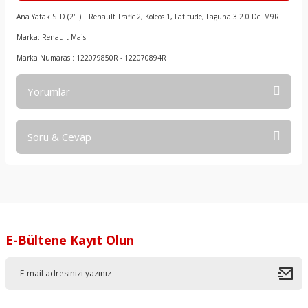
Ana Yatak STD (2'li) | Renault Trafic 2, Koleos 1, Latitude, Laguna 3 2.0 Dci M9R
Marka: Renault Mais
Marka Numarası: 122079850R - 122070894R
Yorumlar
Soru & Cevap
Bu ürüne ilk yorumu siz yapın!
Yorum Yaz
Ürün hakkında henüz soru sorulmamış.
Soru Sor
E-Bültene Kayıt Olun