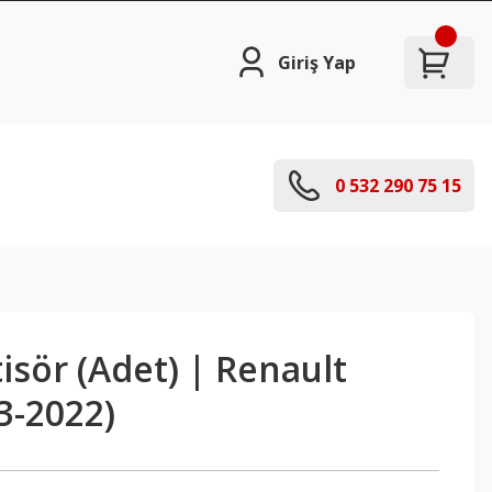
Giriş Yap
0 532 290 75 15
sör (Adet) | Renault
3-2022)