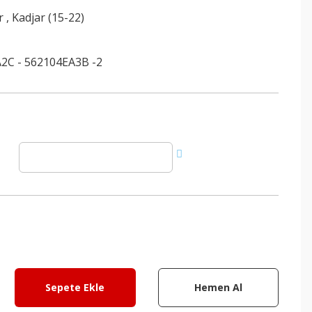
r
,
Kadjar (15-22)
2C - 562104EA3B -2
Sepete Ekle
Hemen Al