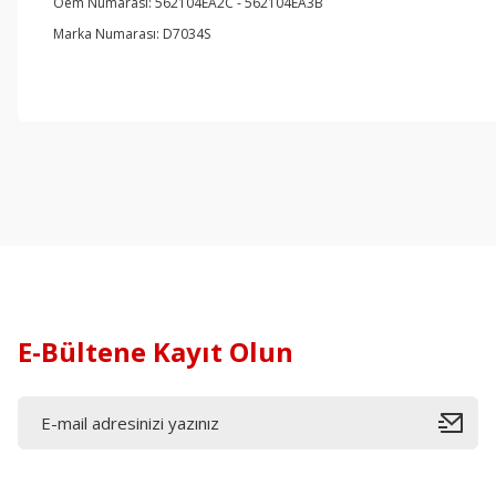
Oem Numarası: 562104EA2C - 562104EA3B
Marka Numarası: D7034S
E-Bültene Kayıt Olun