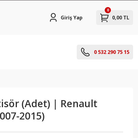
0
Giriş Yap
0,00 TL
0 532 290 75 15
sör (Adet) | Renault
2007-2015)