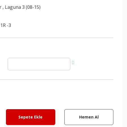
r
,
Laguna 3 (08-15)
1R -3
Sepete Ekle
Hemen Al