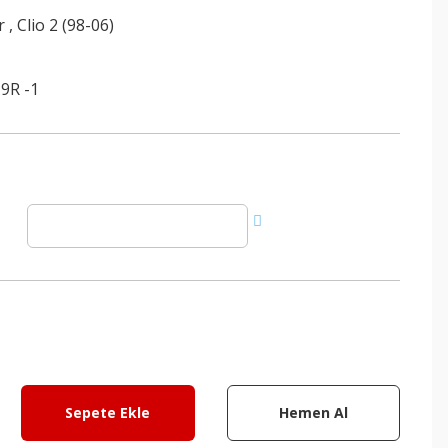
r
,
Clio 2 (98-06)
9R -1
Sepete Ekle
Hemen Al