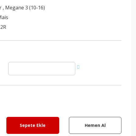
r
,
Megane 3 (10-16)
Mais
02R
Sepete Ekle
Hemen Al