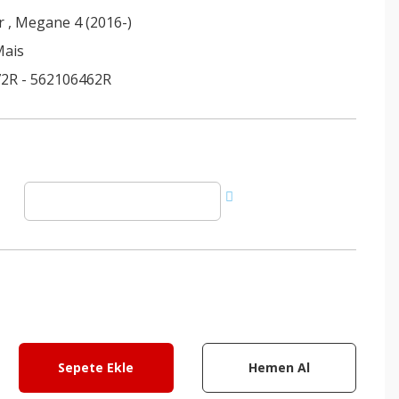
r
,
Megane 4 (2016-)
Mais
2R - 562106462R
Sepete Ekle
Hemen Al