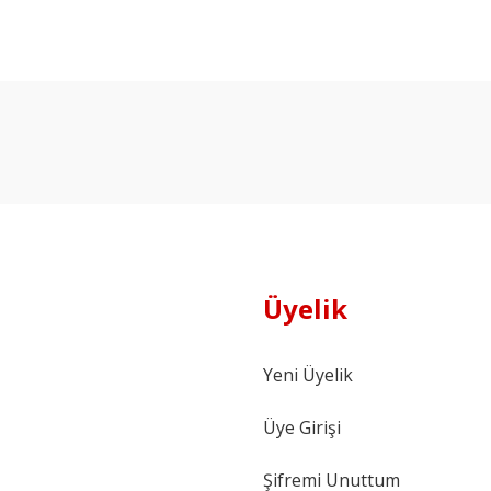
Ürün hakkında henüz soru sorulmamış.
Bu ürüne ilk yorumu siz yapın!
Yorum Yaz
Soru Sor
Üyelik
Yeni Üyelik
Üye Girişi
Şifremi Unuttum