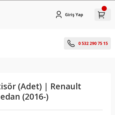
Giriş Yap
0 532 290 75 15
sör (Adet) | Renault
edan (2016-)