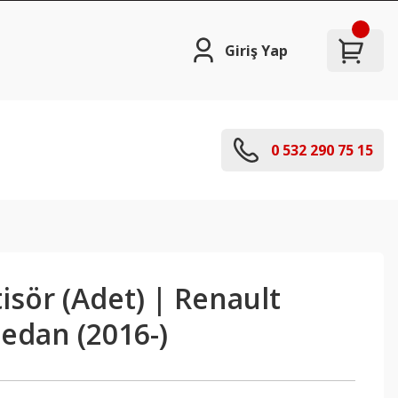
Giriş Yap
0 532 290 75 15
sör (Adet) | Renault
edan (2016-)