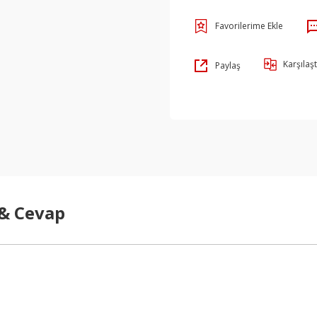
Karşılaşt
Paylaş
 & Cevap