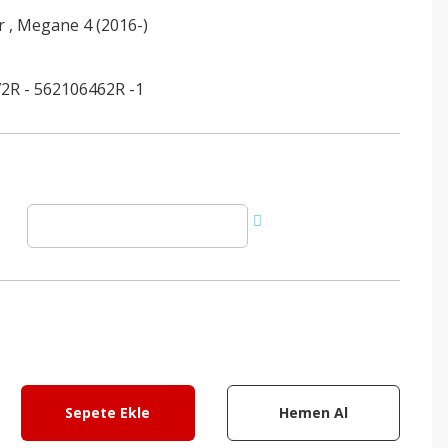
r
,
Megane 4 (2016-)
2R - 562106462R -1
Sepete Ekle
Hemen Al