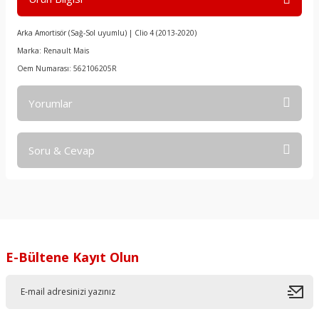
Arka Amortisör (Sağ-Sol uyumlu) | Clio 4 (2013-2020)
Marka: Renault Mais
Oem Numarası: 562106205R
Yorumlar
Soru & Cevap
Bu ürüne ilk yorumu siz yapın!
Yorum Yaz
Ürün hakkında henüz soru sorulmamış.
Soru Sor
E-Bültene Kayıt Olun