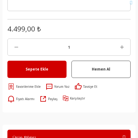
4.499,00 ₺
Sepete Ekle
Hemen Al
Yorum Yaz
Tavsiye Et
Karşılaştır
Fiyatı Alarmı
Paylaş
Ürün Bilgisi