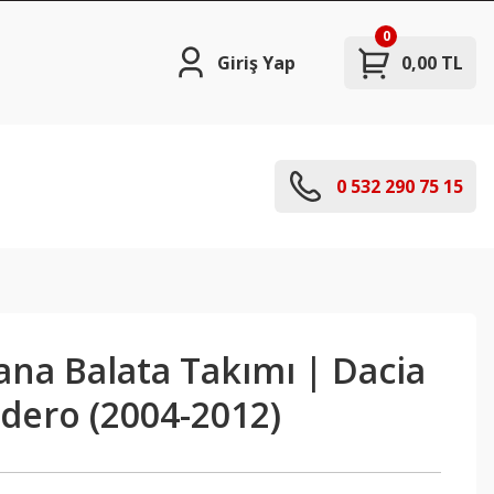
0
Giriş Yap
0,00 TL
0 532 290 75 15
na Balata Takımı | Dacia
dero (2004-2012)