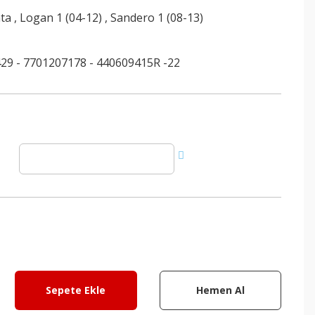
ata
,
Logan 1 (04-12)
,
Sandero 1 (08-13)
29 - 7701207178 - 440609415R -22
Sepete Ekle
Hemen Al