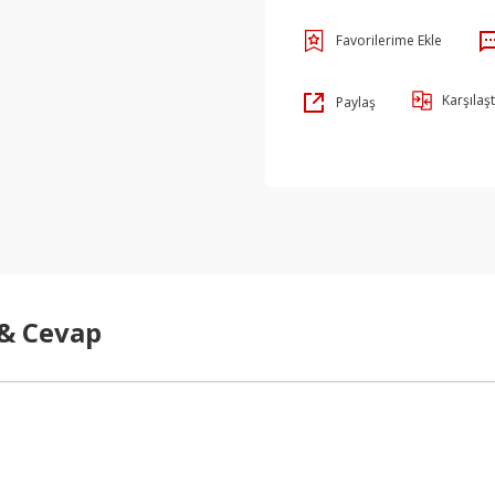
Karşılaşt
Paylaş
 & Cevap