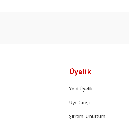
Ürün hakkında henüz soru sorulmamış.
Bu ürüne ilk yorumu siz yapın!
Yorum Yaz
Soru Sor
Üyelik
Yeni Üyelik
Üye Girişi
Şifremi Unuttum