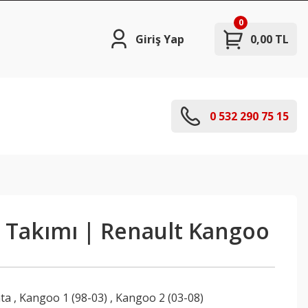
0
Giriş Yap
0,00 TL
0 532 290 75 15
a Takımı | Renault Kangoo
ata
,
Kangoo 1 (98-03)
,
Kangoo 2 (03-08)