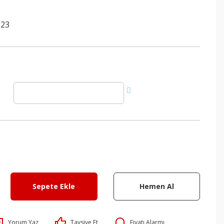
523
Sepete Ekle
Hemen Al
Yorum Yaz
Tavsiye Et
Fiyatı Alarmı