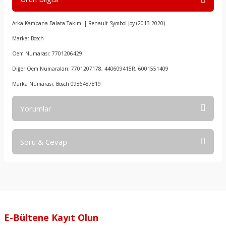
Arka Kampana Balata Takımı | Renault Symbol Joy (2013-2020)
Marka: Bosch
Oem Numarası: 7701206429
Diğer Oem Numaraları: 7701207178, 440609415R, 6001551409
Marka Numarası: Bosch
0986487819
Yorumlar
Soru & Cevap
Bu ürüne ilk yorumu siz yapın!
Yorum Yaz
Ürün hakkında henüz soru sorulmamış.
Soru Sor
E-Bültene Kayıt Olun