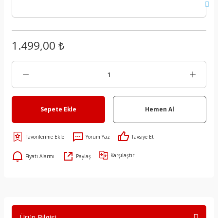
1.499,00 ₺
Sepete Ekle
Hemen Al
Yorum Yaz
Tavsiye Et
Karşılaştır
Fiyatı Alarmı
Paylaş
Ürün Bilgisi