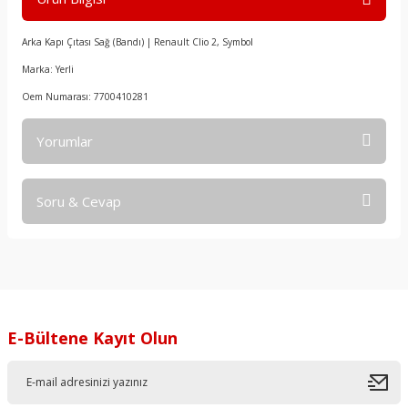
Arka Kapı Çıtası Sağ (Bandı) | Renault Clio 2, Symbol
Marka: Yerli
Oem Numarası: 7700410281
Yorumlar
Soru & Cevap
Bu ürüne ilk yorumu siz yapın!
Yorum Yaz
Ürün hakkında henüz soru sorulmamış.
Soru Sor
E-Bültene Kayıt Olun