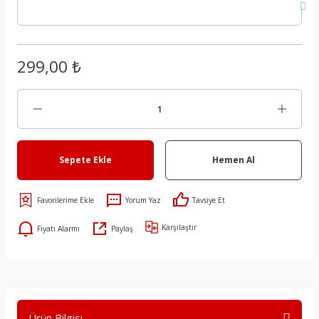
299,00 ₺
Sepete Ekle
Hemen Al
Yorum Yaz
Tavsiye Et
Karşılaştır
Fiyatı Alarmı
Paylaş
Ürün Bilgisi