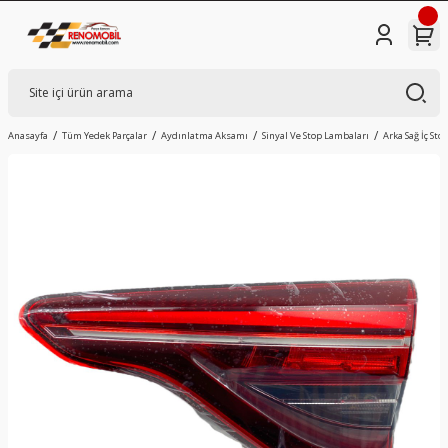
Anasayfa
Tüm Yedek Parçalar
Aydınlatma Aksamı
Sinyal Ve Stop Lambaları
Arka Sağ İç Sto