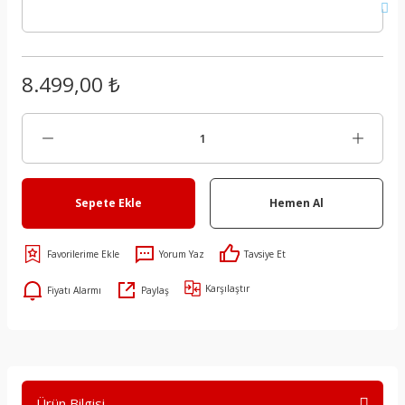
8.499,00 ₺
Sepete Ekle
Hemen Al
Yorum Yaz
Tavsiye Et
Karşılaştır
Fiyatı Alarmı
Paylaş
Ürün Bilgisi