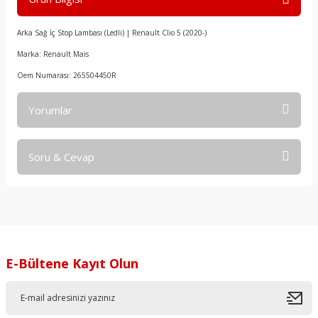
Arka Sağ İç Stop Lambası (Ledli) | Renault Clio 5 (2020-)
Marka: Renault Mais
Oem Numarası: 265504450R
Yorumlar
Soru & Cevap
Bu ürüne ilk yorumu siz yapın!
Yorum Yaz
Ürün hakkında henüz soru sorulmamış.
Soru Sor
E-Bültene Kayıt Olun