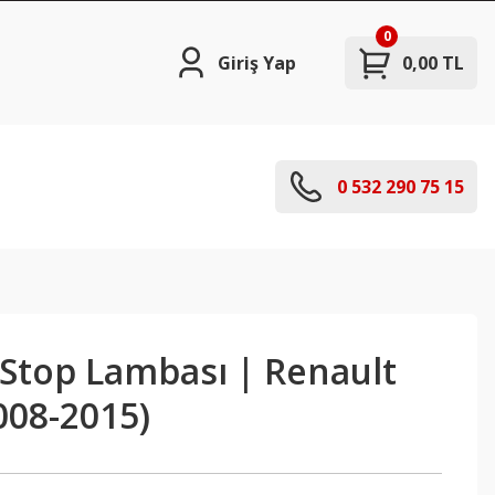
0
Giriş Yap
0,00 TL
0 532 290 75 15
 Stop Lambası | Renault
008-2015)