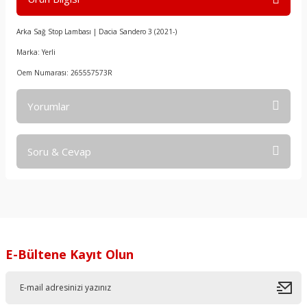
Arka Sağ Stop Lambası | Dacia Sandero 3 (2021-)
Marka: Yerli
Oem Numarası: 265557573R
Yorumlar
Soru & Cevap
Bu ürüne ilk yorumu siz yapın!
Yorum Yaz
Ürün hakkında henüz soru sorulmamış.
Soru Sor
E-Bültene Kayıt Olun