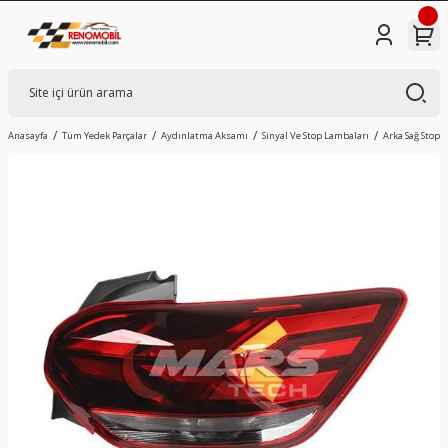
Anasayfa
Tüm Yedek Parçalar
Aydınlatma Aksamı
Sinyal Ve Stop Lambaları
Arka Sağ Stop 