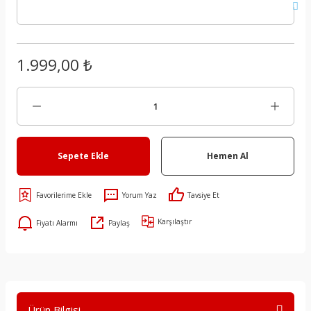
1.999,00 ₺
Sepete Ekle
Hemen Al
Yorum Yaz
Tavsiye Et
Karşılaştır
Fiyatı Alarmı
Paylaş
Ürün Bilgisi