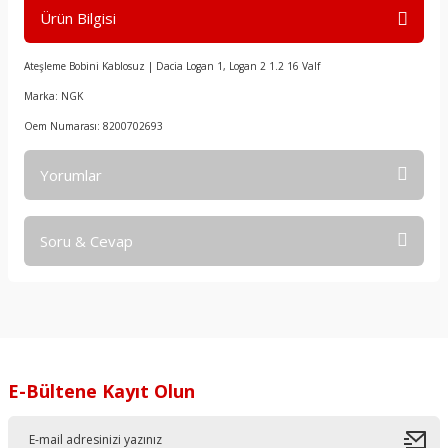
Ürün Bilgisi
Ateşleme Bobini Kablosuz | Dacia Logan 1, Logan 2 1.2 16 Valf
Marka: NGK
Oem Numarası: 8200702693
Yorumlar
Soru & Cevap
Bu ürüne ilk yorumu siz yapın!
Yorum Yaz
Ürün hakkında henüz soru sorulmamış.
Soru Sor
E-Bültene Kayıt Olun