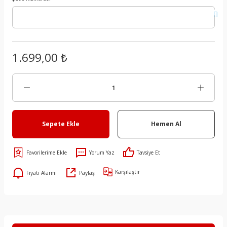
1.699,00 ₺
Sepete Ekle
Hemen Al
Yorum Yaz
Tavsiye Et
Karşılaştır
Fiyatı Alarmı
Paylaş