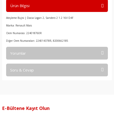
Ürün Bilgisi
Ateşleme Bujisi | Dacia Logan 2, Sandero 2 1.2 16V D4F
Marka: Renault Mais
Oem Numarası: 224018760R
Diğer Oem Numaraları: 224014378R, 8200662185
Yorumlar
Soru & Cevap
Bu ürüne ilk yorumu siz yapın!
Yorum Yaz
Ürün hakkında henüz soru sorulmamış.
Soru Sor
E-Bültene Kayıt Olun