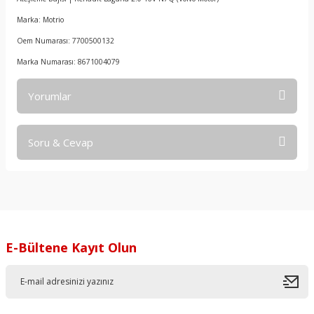
Marka: Motrio
Oem Numarası: 7700500132
Marka Numarası: 8671004079
Yorumlar
Soru & Cevap
Bu ürüne ilk yorumu siz yapın!
Yorum Yaz
Ürün hakkında henüz soru sorulmamış.
Soru Sor
E-Bültene Kayıt Olun