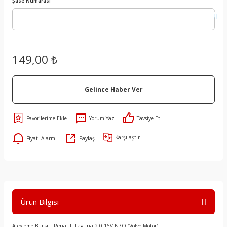
Şase Numarası
149,00 ₺
Gelince Haber Ver
Yorum Yaz
Tavsiye Et
Karşılaştır
Fiyatı Alarmı
Paylaş
Ürün Bilgisi
Ateşleme Bujisi | Renault Laguna 2.0 16V N7Q (Volvo Motor)