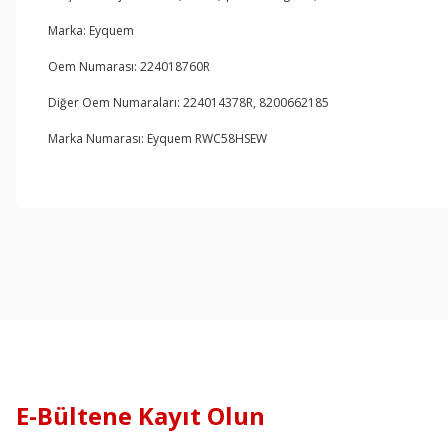
Marka: Eyquem
Oem Numarası: 224018760R
Diğer Oem Numaraları: 224014378R, 8200662185
Marka Numarası:
Eyquem RWC58HSEW
E-Bültene Kayıt Olun