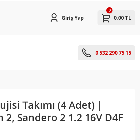
0
Giriş Yap
0,00 TL
0 532 290 75 15
jisi Takımı (4 Adet) |
 2, Sandero 2 1.2 16V D4F