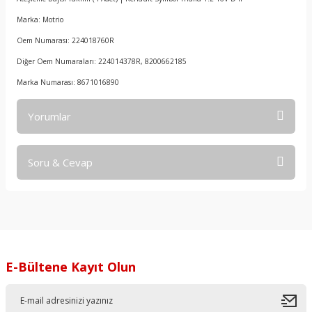
Marka: Motrio
Oem Numarası: 224018760R
Diğer Oem Numaraları: 224014378R, 8200662185
Marka Numarası: 8671016890
Yorumlar
Soru & Cevap
Bu ürüne ilk yorumu siz yapın!
Yorum Yaz
Ürün hakkında henüz soru sorulmamış.
Soru Sor
E-Bültene Kayıt Olun