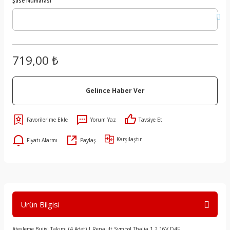
Şase Numarası
719,00 ₺
Gelince Haber Ver
Yorum Yaz
Tavsiye Et
Karşılaştır
Fiyatı Alarmı
Paylaş
Ürün Bilgisi
Ateşleme Bujisi Takımı (4 Adet) | Renault Symbol Thalia 1.2 16V D4F