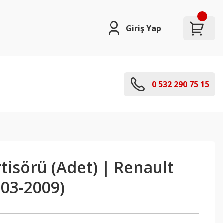
Giriş Yap
0 532 290 75 15
isörü (Adet) | Renault
003-2009)