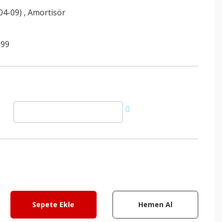
(04-09)
,
Amortisör
199
Sepete Ekle
Hemen Al