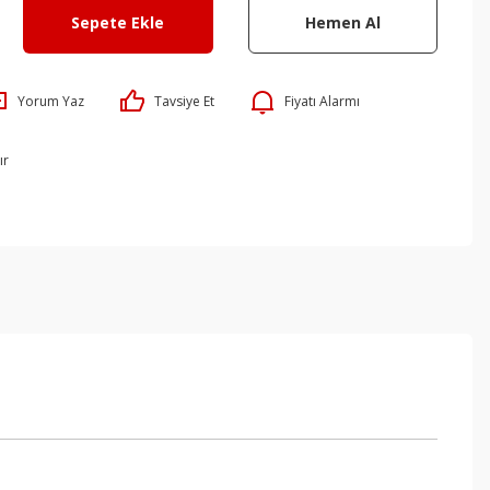
Sepete Ekle
Hemen Al
Yorum Yaz
Tavsiye Et
Fiyatı Alarmı
ır