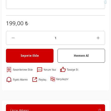
199,00 ₺
Sepete Ekle
Hemen Al
Yorum Yaz
Tavsiye Et
Karşılaştır
Fiyatı Alarmı
Paylaş
Ürün Bilgisi