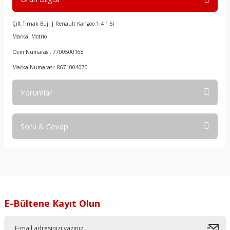
Çift Tırnak Buji | Renault Kangoo 1.4 1.6i
Marka: Motrio
Oem Numarası: 7700500168
Marka Numarası: 8671004070
Yorumlar
Soru & Cevap
Bu ürüne ilk yorumu siz yapın!
Yorum Yaz
Ürün hakkında henüz soru sorulmamış.
Soru Sor
E-Bültene Kayıt Olun