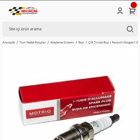
Anasayfa
Tüm Yedek Parçalar
Ateşleme Sistemi
Buji
Çift Tırnak Buji | Renault Kangoo 1.4 1