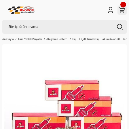
Anasayfa
Tüm Yedek Parçalar
Ateşleme Sistemi
Buji
Çift Tırnak Buji Takımı (4 Adet) | Renau