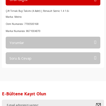
Çift Tırnak Buji Takımı (4 Adet) | Renault Scenic 1.4 1.6i
Marka: Motrio
Oem Numarası: 7700500168
Marka Numarası: 8671004070
Yorumlar
Soru & Cevap
Bu ürüne ilk yorumu siz yapın!
Yorum Yaz
Ürün hakkında henüz soru sorulmamış.
Soru Sor
E-Bültene Kayıt Olun