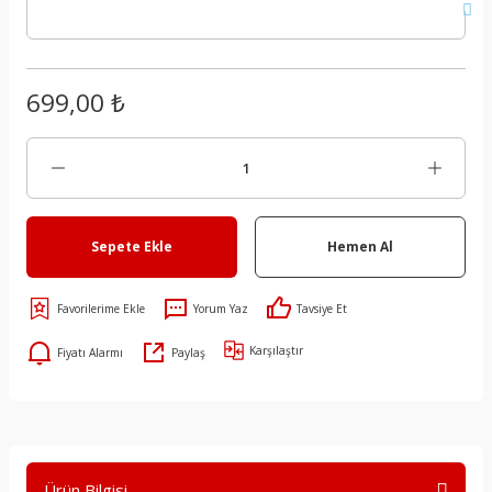
699,00 ₺
Sepete Ekle
Hemen Al
Yorum Yaz
Tavsiye Et
Karşılaştır
Fiyatı Alarmı
Paylaş
Ürün Bilgisi