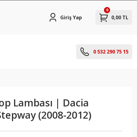
0
Giriş Yap
0,00 TL
0 532 290 75 15
top Lambası | Dacia
Stepway (2008-2012)