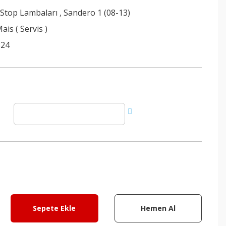
 Stop Lambaları
,
Sandero 1 (08-13)
ais ( Servis )
824
Sepete Ekle
Hemen Al