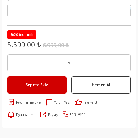
%20 İndirimli
5.599,00 ₺
6.999,00 ₺
Sepete Ekle
Hemen Al
Yorum Yaz
Tavsiye Et
Karşılaştır
Fiyatı Alarmı
Paylaş