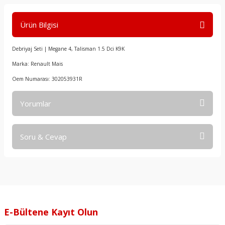
Ürün Bilgisi
Debriyaj Seti | Megane 4, Talisman 1.5 Dci K9K
Marka: Renault Mais
Oem Numarası: 302053931R
Yorumlar
Soru & Cevap
Bu ürüne ilk yorumu siz yapın!
Yorum Yaz
Ürün hakkında henüz soru sorulmamış.
Soru Sor
E-Bültene Kayıt Olun