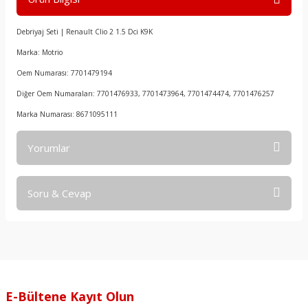
Debriyaj Seti | Renault Clio 2 1.5 Dci K9K
Marka: Motrio
Oem Numarası: 7701479194
Diğer Oem Numaraları: 7701476933, 7701473964, 7701474474, 7701476257
Marka Numarası: 8671095111
Yorumlar
Soru & Cevap
Bu ürüne ilk yorumu siz yapın!
Yorum Yaz
Ürün hakkında henüz soru sorulmamış.
Soru Sor
E-Bültene Kayıt Olun