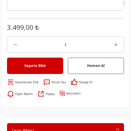
3.499,00 ₺
Sepete Ekle
Hemen Al
Yorum Yaz
Tavsiye Et
Karşılaştır
Fiyatı Alarmı
Paylaş
Ürün Bilgisi