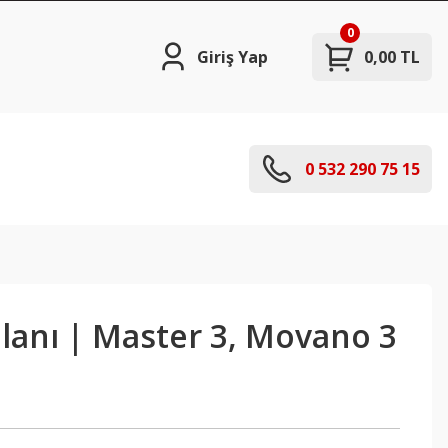
0
Giriş Yap
0,00 TL
0 532 290 75 15
lanı | Master 3, Movano 3