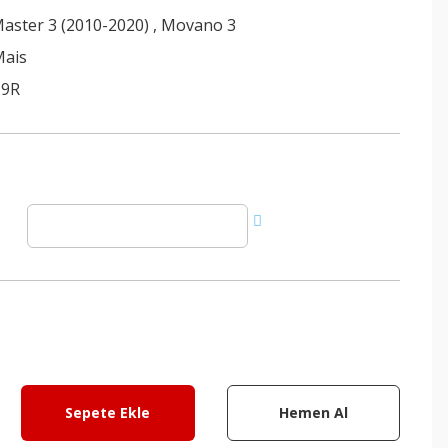
aster 3 (2010-2020)
,
Movano 3
Mais
19R
Sepete Ekle
Hemen Al