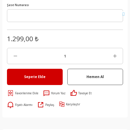
Şase Numarası
1.299,00 ₺
Sepete Ekle
Hemen Al
Yorum Yaz
Tavsiye Et
Karşılaştır
Fiyatı Alarmı
Paylaş