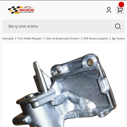
Anasayfa
Tüm Yedek Parçalar
Yakıt ve Enjeksiyon Sistemi
EGR Vanası Suportu
Egr Vanası S