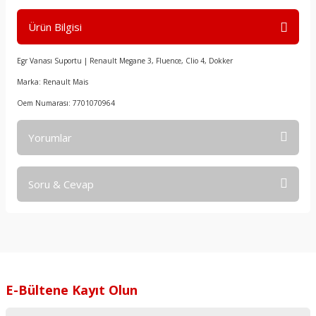
Ürün Bilgisi
Egr Vanası Suportu | Renault Megane 3, Fluence, Clio 4, Dokker
Marka: Renault Mais
Oem Numarası: 7701070964
Yorumlar
Soru & Cevap
Bu ürüne ilk yorumu siz yapın!
Yorum Yaz
Ürün hakkında henüz soru sorulmamış.
Soru Sor
E-Bültene Kayıt Olun