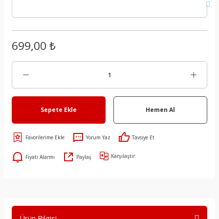
699,00 ₺
Sepete Ekle
Hemen Al
Yorum Yaz
Tavsiye Et
Karşılaştır
Fiyatı Alarmı
Paylaş
Ürün Bilgisi