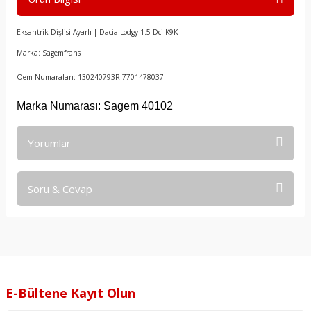
Eksantrik Dişlisi Ayarlı | Dacia Lodgy 1.5 Dci K9K
Marka: Sagemfrans
Oem Numaraları: 130240793R 7701478037
Marka Numarası: Sagem 40102
Yorumlar
Soru & Cevap
Bu ürüne ilk yorumu siz yapın!
Yorum Yaz
Ürün hakkında henüz soru sorulmamış.
Soru Sor
E-Bültene Kayıt Olun