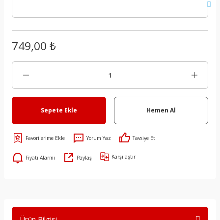
749,00 ₺
Sepete Ekle
Hemen Al
Yorum Yaz
Tavsiye Et
Karşılaştır
Fiyatı Alarmı
Paylaş
Ürün Bilgisi