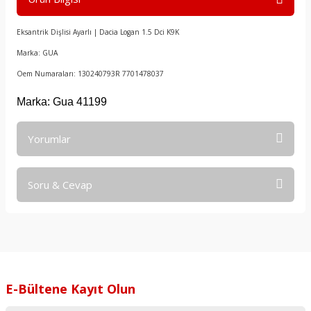
Eksantrik Dişlisi Ayarlı | Dacia Logan 1.5 Dci K9K
Marka: GUA
Oem Numaraları: 130240793R 7701478037
Marka: Gua 41199
Yorumlar
Soru & Cevap
Bu ürüne ilk yorumu siz yapın!
Yorum Yaz
Ürün hakkında henüz soru sorulmamış.
Soru Sor
E-Bültene Kayıt Olun