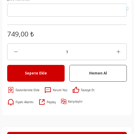
749,00 ₺
Sepete Ekle
Hemen Al
Yorum Yaz
Tavsiye Et
Karşılaştır
Fiyatı Alarmı
Paylaş