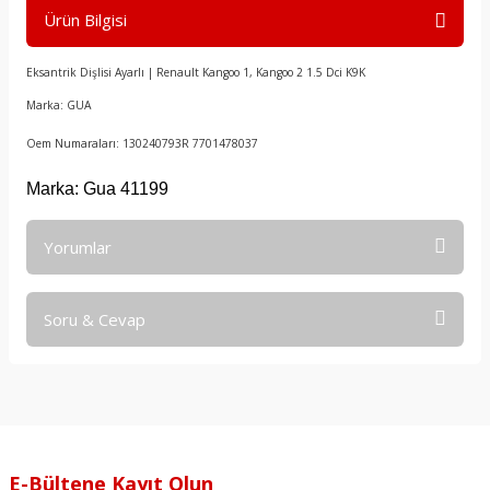
Ürün Bilgisi
Eksantrik Dişlisi Ayarlı | Renault Kangoo 1, Kangoo 2 1.5 Dci K9K
Marka: GUA
Oem Numaraları: 130240793R 7701478037
Marka: Gua 41199
Yorumlar
Soru & Cevap
Bu ürüne ilk yorumu siz yapın!
Yorum Yaz
Ürün hakkında henüz soru sorulmamış.
Soru Sor
E-Bültene Kayıt Olun