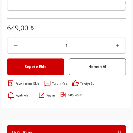
649,00 ₺
Sepete Ekle
Hemen Al
Yorum Yaz
Tavsiye Et
Karşılaştır
Fiyatı Alarmı
Paylaş
Ürün Bilgisi