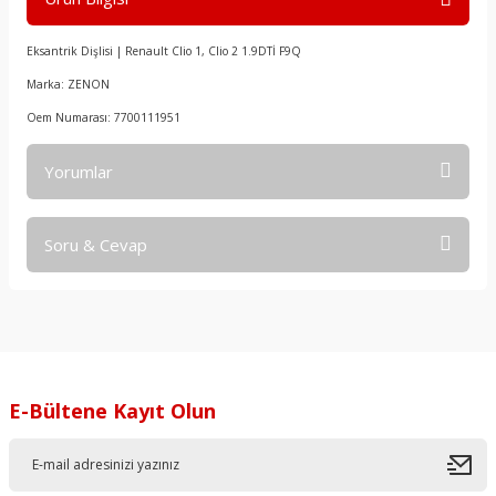
Eksantrik Dişlisi | Renault Clio 1, Clio 2 1.9DTİ F9Q
Marka: ZENON
Oem Numarası: 7700111951
Yorumlar
Soru & Cevap
Bu ürüne ilk yorumu siz yapın!
Yorum Yaz
Ürün hakkında henüz soru sorulmamış.
Soru Sor
E-Bültene Kayıt Olun