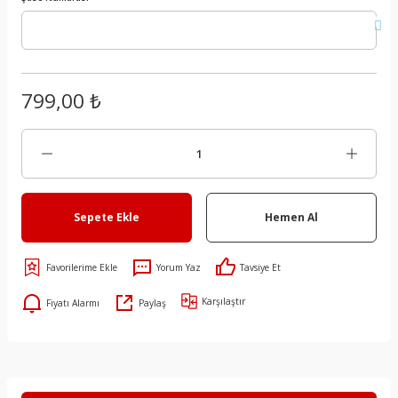
799,00 ₺
Sepete Ekle
Hemen Al
Yorum Yaz
Tavsiye Et
Karşılaştır
Fiyatı Alarmı
Paylaş