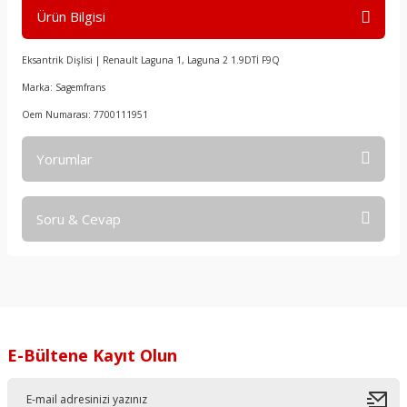
Ürün Bilgisi
Eksantrik Dişlisi | Renault Laguna 1, Laguna 2 1.9DTİ F9Q
Marka: Sagemfrans
Oem Numarası: 7700111951
Yorumlar
Soru & Cevap
Bu ürüne ilk yorumu siz yapın!
Yorum Yaz
Ürün hakkında henüz soru sorulmamış.
Soru Sor
E-Bültene Kayıt Olun